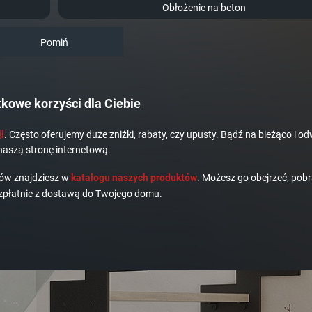
Obłożenie na beton
Pomiń
kowe korzyści dla Ciebie
i
. Często oferujemy duże zniżki, rabaty, czy upusty. Bądź na bieżąco i od
naszą stronę internetową.
dów znajdziesz w
katalogu naszych produktów
. Możesz go obejrzeć, pobr
płatnie z dostawą do Twojego domu.