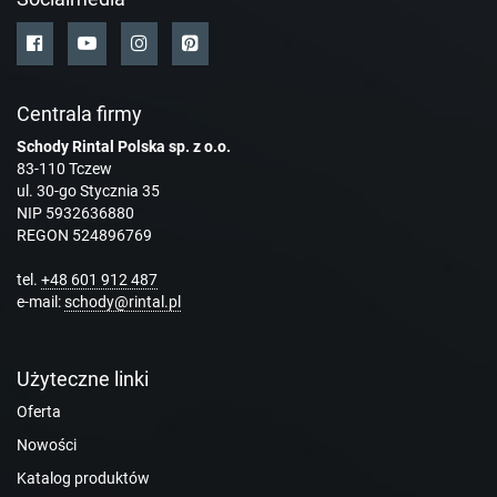
Centrala firmy
Schody Rintal Polska sp. z o.o.
83-110 Tczew
ul. 30-go Stycznia 35
NIP 5932636880
REGON 524896769
tel.
+48 601 912 487
e-mail:
schody@rintal.pl
Użyteczne linki
Oferta
Nowości
Katalog produktów