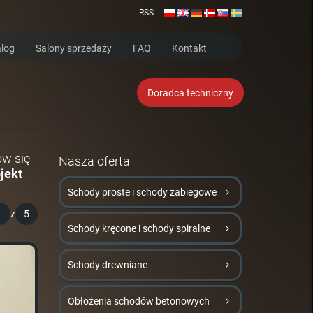
RSS
log
Salony sprzedaży
FAQ
Kontakt
Doradca techniczny
ów się
Nasza oferta
jekt
Schody proste i schody zabiegowe
1
z
5
Schody kręcone i schody spiralne
Schody drewniane
Obłożenia schodów betonowych