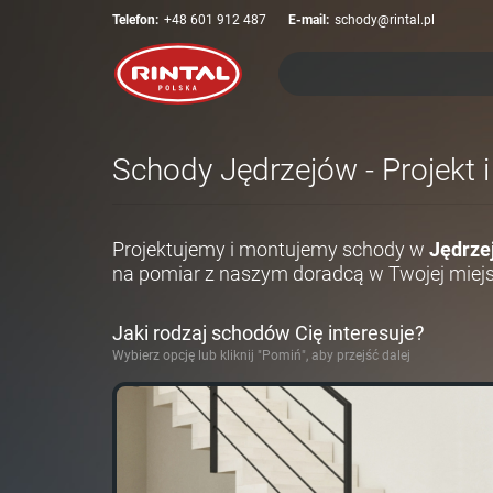
Telefon:
+48 601 912 487
E-mail:
schody@rintal.pl
Schody Jędrzejów - Projekt 
Projektujemy i montujemy schody w
Jędrze
na pomiar z naszym doradcą w Twojej miej
Jaki rodzaj schodów Cię interesuje?
Wybierz opcję lub kliknij "Pomiń", aby przejść dalej