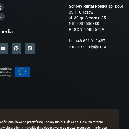
Schody Rintal Polska sp. z o.o.
g
83-110 Tczew
ci
ul. 30-go Stycznia 35
NIP 5932636880
REGON 524896769
media
tel.
+48 601 912 487
e-mail:
schody@rintal.pl
odów publikowane przez firmę Schody Rintal Polska sp. z o.o. na stronie
dstawiają produkty indywidualnie dopasowane do przeznaczonego im miejsca