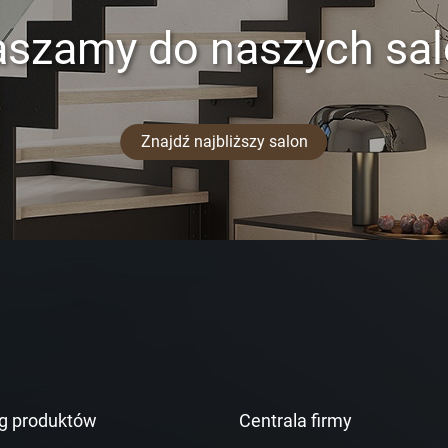
aszamy do naszych sa
Znajdź najbliższy salon
g produktów
Centrala firmy