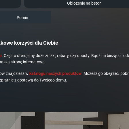
Obłożenie na beton
Pomiń
kowe korzyści dla Ciebie
i
. Często oferujemy duże zniżki, rabaty, czy upusty. Bądź na bieżąco i od
naszą stronę internetową.
dów znajdziesz w
katalogu naszych produktów
. Możesz go obejrzeć, pobr
płatnie z dostawą do Twojego domu.