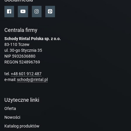
Centrala firmy
Schody Rintal Polska sp. z o.o.
83-110 Tczew
ul. 30-go Stycznia 35
NIP 5932636880
REGON 524896769
tel.
+48 601 912 487
e-mail:
schody@rintal.pl
Użyteczne linki
Oferta
Nowości
Katalog produktów