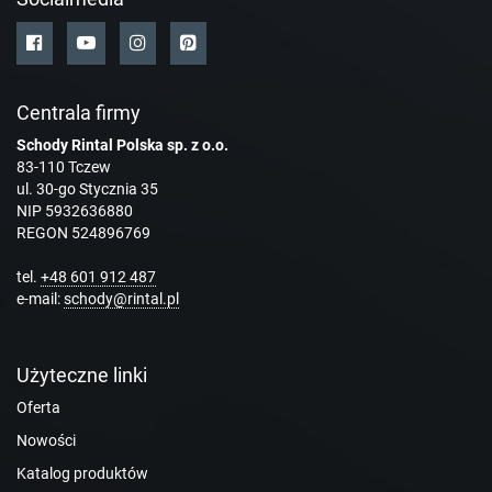
Centrala firmy
Schody Rintal Polska sp. z o.o.
83-110 Tczew
ul. 30-go Stycznia 35
NIP 5932636880
REGON 524896769
tel.
+48 601 912 487
e-mail:
schody@rintal.pl
Użyteczne linki
Oferta
Nowości
Katalog produktów