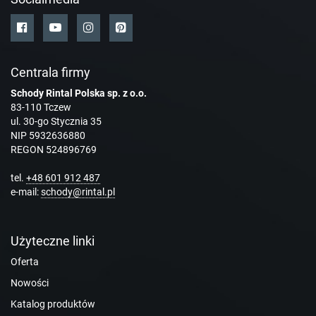
Centrala firmy
Schody Rintal Polska sp. z o.o.
83-110 Tczew
ul. 30-go Stycznia 35
NIP 5932636880
REGON 524896769
tel.
+48 601 912 487
e-mail:
schody@rintal.pl
Użyteczne linki
Oferta
Nowości
Katalog produktów