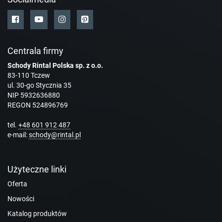
Centrala firmy
Schody Rintal Polska sp. z o.o.
83-110 Tczew
ul. 30-go Stycznia 35
NIP 5932636880
REGON 524896769
tel.
+48 601 912 487
e-mail:
schody@rintal.pl
Użyteczne linki
Oferta
Nowości
Katalog produktów