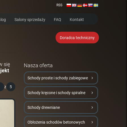
RSS
log
Salony sprzedaży
FAQ
Kontakt
Doradca techniczny
w się
Nasza oferta
jekt
Schody proste i schody zabiegowe
1
z
5
Schody kręcone i schody spiralne
Schody drewniane
Obłożenia schodów betonowych