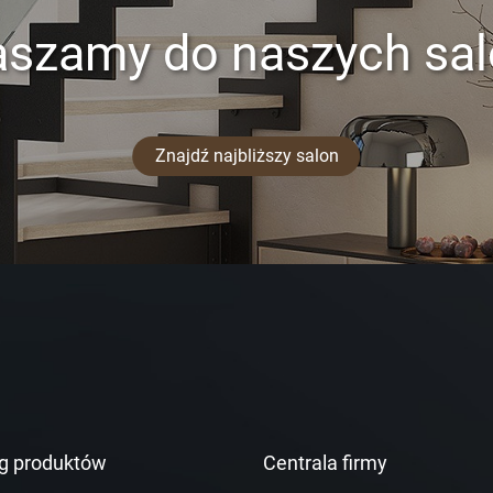
aszamy do naszych sa
Znajdź najbliższy salon
g produktów
Centrala firmy