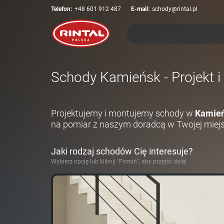
Telefon:
+48 601 912 487
E-mail:
schody@rintal.pl
Schody Kamieńsk - Projekt i
Projektujemy i montujemy schody w
Kamie
na pomiar z naszym doradcą w Twojej miej
Jaki rodzaj schodów Cię interesuje?
Wybierz opcję lub kliknij "Pomiń", aby przejść dalej