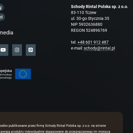
Schody Rintal Polska sp. z o.o.
g
83-110 Tczew
ci
ul. 30-go Stycznia 35
NIP 5932636880
REGON 524896769
media
tel.
+48 601 912 487
e-mail:
schody@rintal.pl
odów publikowane przez firmę Schody Rintal Polska sp. z o.o. na stronie
dstawiają produkty indywidualnie dopasowane do przeznaczonego im miejsca