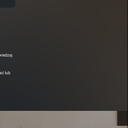
wiedzaj
ać lub