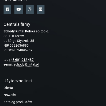
Centrala firmy
Schody Rintal Polska sp. z o.o.
83-110 Tczew
ul. 30-go Stycznia 35
NIP 5932636880
REGON 524896769
tel.
+48 601 912 487
e-mail:
schody@rintal.pl
Użyteczne linki
Oferta
Nowości
Katalog produktów