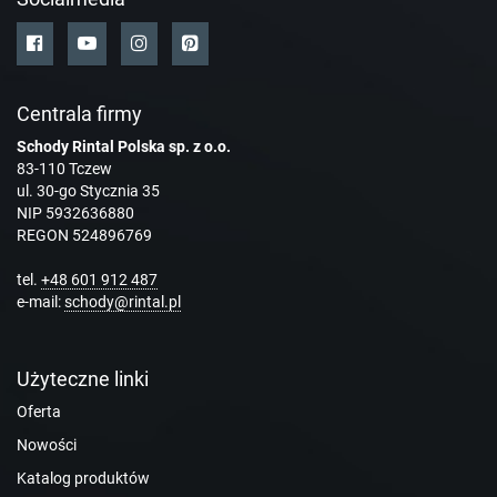
Centrala firmy
Schody Rintal Polska sp. z o.o.
83-110 Tczew
ul. 30-go Stycznia 35
NIP 5932636880
REGON 524896769
tel.
+48 601 912 487
e-mail:
schody@rintal.pl
Użyteczne linki
Oferta
Nowości
Katalog produktów