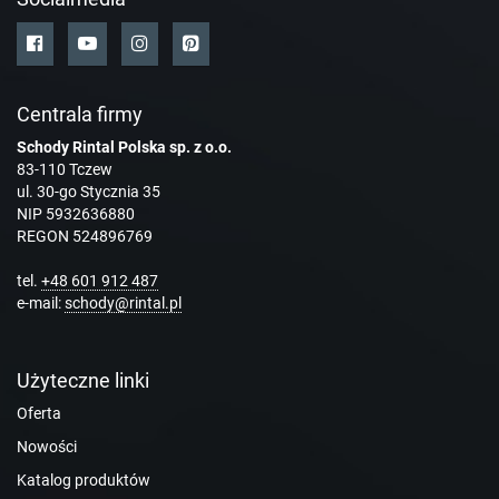
Centrala firmy
Schody Rintal Polska sp. z o.o.
83-110 Tczew
ul. 30-go Stycznia 35
NIP 5932636880
REGON 524896769
tel.
+48 601 912 487
e-mail:
schody@rintal.pl
Użyteczne linki
Oferta
Nowości
Katalog produktów