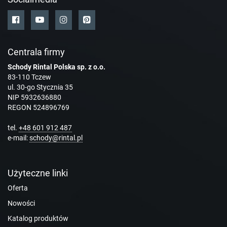
Centrala firmy
Schody Rintal Polska sp. z o.o.
83-110 Tczew
ul. 30-go Stycznia 35
NIP 5932636880
REGON 524896769
tel.
+48 601 912 487
e-mail:
schody@rintal.pl
Użyteczne linki
Oferta
Nowości
Katalog produktów