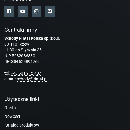
Centrala firmy
Schody Rintal Polska sp. z o.o.
83-110 Tczew
ul. 30-go Stycznia 35
NIP 5932636880
REGON 524896769
tel.
+48 601 912 487
e-mail:
schody@rintal.pl
Użyteczne linki
Oferta
Nowości
Katalog produktów