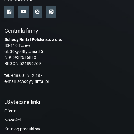
Centrala firmy
Schody Rintal Polska sp. z o.o.
83-110 Tczew
ul. 30-go Stycznia 35
NIP 5932636880
REGON 524896769
tel.
+48 601 912 487
e-mail:
schody@rintal.pl
Użyteczne linki
Oferta
Nowości
Katalog produktów