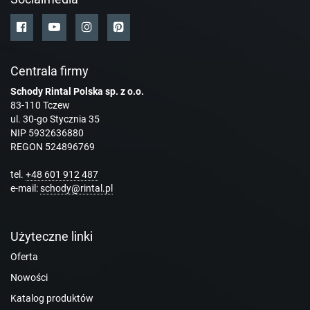
Centrala firmy
Schody Rintal Polska sp. z o.o.
83-110 Tczew
ul. 30-go Stycznia 35
NIP 5932636880
REGON 524896769
tel.
+48 601 912 487
e-mail:
schody@rintal.pl
Użyteczne linki
Oferta
Nowości
Katalog produktów