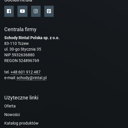
Centrala firmy
Schody Rintal Polska sp. z o.o.
83-110 Tczew
ul. 30-go Stycznia 35
NIP 5932636880
REGON 524896769
tel.
+48 601 912 487
e-mail:
schody@rintal.pl
Użyteczne linki
Oferta
Nowości
Katalog produktów