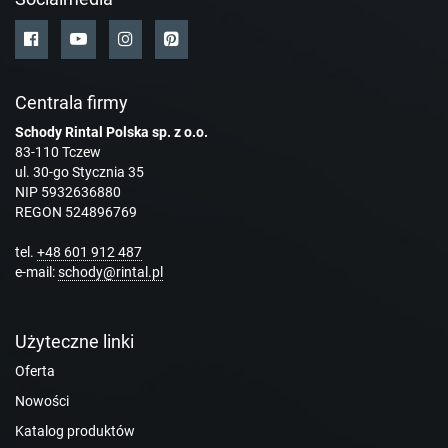
Centrala firmy
Schody Rintal Polska sp. z o.o.
83-110 Tczew
ul. 30-go Stycznia 35
NIP 5932636880
REGON 524896769
tel.
+48 601 912 487
e-mail:
schody@rintal.pl
Użyteczne linki
Oferta
Nowości
Katalog produktów