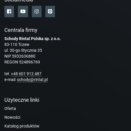
Centrala firmy
Schody Rintal Polska sp. z o.o.
83-110 Tczew
ul. 30-go Stycznia 35
NIP 5932636880
REGON 524896769
tel.
+48 601 912 487
e-mail:
schody@rintal.pl
Użyteczne linki
Oferta
Nowości
Katalog produktów