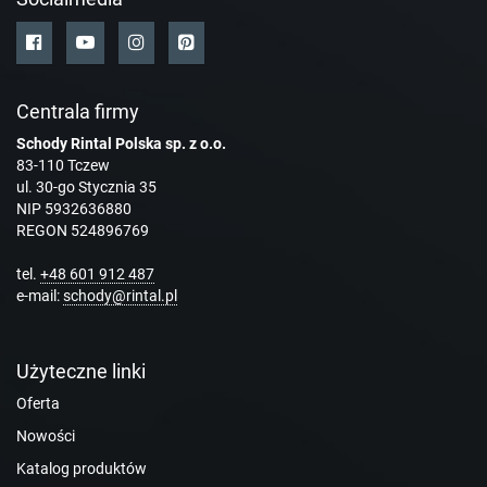
Centrala firmy
Schody Rintal Polska sp. z o.o.
83-110 Tczew
ul. 30-go Stycznia 35
NIP 5932636880
REGON 524896769
tel.
+48 601 912 487
e-mail:
schody@rintal.pl
Użyteczne linki
Oferta
Nowości
Katalog produktów