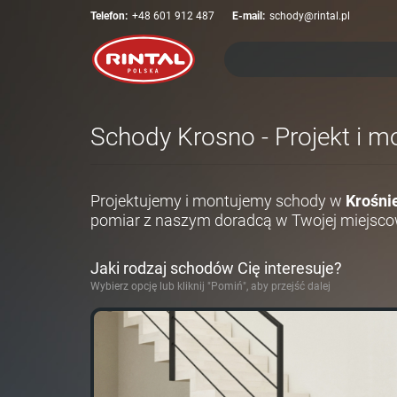
Telefon:
+48 601 912 487
E-mail:
schody@rintal.pl
Schody Krosno - Projekt i m
Projektujemy i montujemy schody w
Krośni
pomiar z naszym doradcą w Twojej miejsco
Jaki rodzaj schodów Cię interesuje?
Wybierz opcję lub kliknij "Pomiń", aby przejść dalej