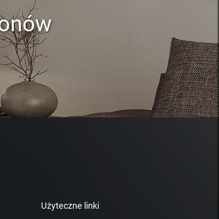
lonów
Użyteczne linki