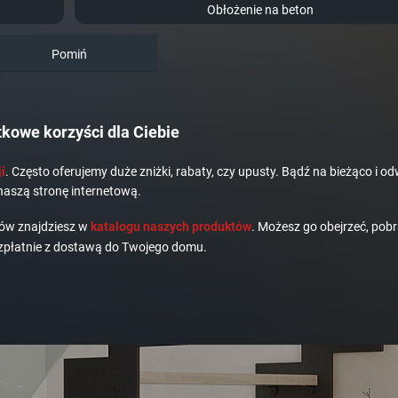
Obłożenie na beton
Pomiń
kowe korzyści dla Ciebie
i
. Często oferujemy duże zniżki, rabaty, czy upusty. Bądź na bieżąco i od
naszą stronę internetową.
dów znajdziesz w
katalogu naszych produktów
. Możesz go obejrzeć, pobr
płatnie z dostawą do Twojego domu.