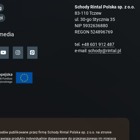
Schody Rintal Polska sp. z o.o.
g
83-110 Tczew
ci
ul. 30-go Stycznia 35
NIP 5932636880
REGON 524896769
media
tel.
+48 601 912 487
e-mail:
schody@rintal.pl
odów publikowane przez firmę Schody Rintal Polska sp. z o.o. na stronie
dstawiają produkty indywidualnie dopasowane do przeznaczonego im miejsca