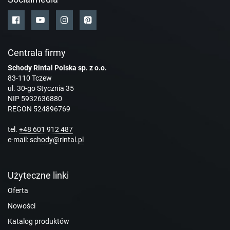
Centrala firmy
Schody Rintal Polska sp. z o.o.
83-110 Tczew
ul. 30-go Stycznia 35
NIP 5932636880
REGON 524896769
tel.
+48 601 912 487
e-mail:
schody@rintal.pl
Użyteczne linki
Oferta
Nowości
Katalog produktów