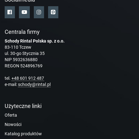
Centrala firmy
Schody Rintal Polska sp. z o.o.
83-110 Tczew
ul. 30-go Stycznia 35
NIP 5932636880
REGON 524896769
tel.
+48 601 912 487
e-mail:
schody@rintal.pl
Użyteczne linki
Oferta
Nowości
Katalog produktów