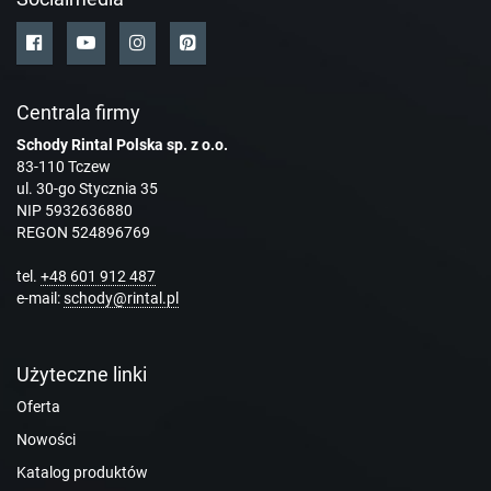
Centrala firmy
Schody Rintal Polska sp. z o.o.
83-110 Tczew
ul. 30-go Stycznia 35
NIP 5932636880
REGON 524896769
tel.
+48 601 912 487
e-mail:
schody@rintal.pl
Użyteczne linki
Oferta
Nowości
Katalog produktów