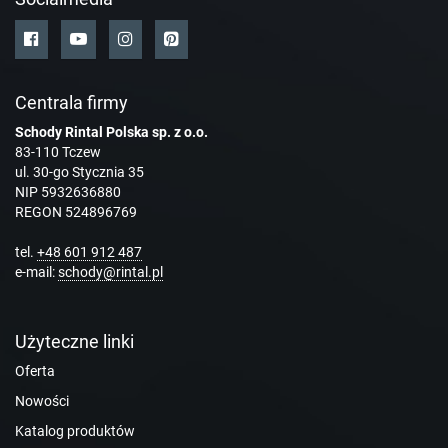
Centrala firmy
Schody Rintal Polska sp. z o.o.
83-110 Tczew
ul. 30-go Stycznia 35
NIP 5932636880
REGON 524896769
tel.
+48 601 912 487
e-mail:
schody@rintal.pl
Użyteczne linki
Oferta
Nowości
Katalog produktów