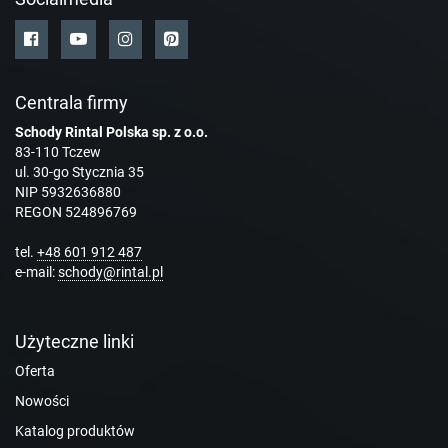
Centrala firmy
Schody Rintal Polska sp. z o.o.
83-110 Tczew
ul. 30-go Stycznia 35
NIP 5932636880
REGON 524896769
tel.
+48 601 912 487
e-mail:
schody@rintal.pl
Użyteczne linki
Oferta
Nowości
Katalog produktów