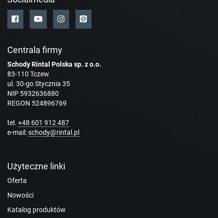
Centrala firmy
Schody Rintal Polska sp. z o.o.
83-110 Tczew
ul. 30-go Stycznia 35
NIP 5932636880
REGON 524896769
tel.
+48 601 912 487
e-mail:
schody@rintal.pl
Użyteczne linki
Oferta
Nowości
Katalog produktów