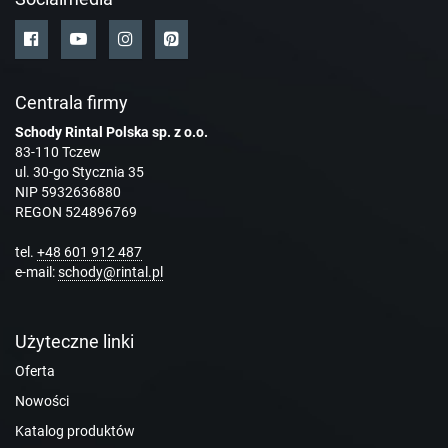
Centrala firmy
Schody Rintal Polska sp. z o.o.
83-110 Tczew
ul. 30-go Stycznia 35
NIP 5932636880
REGON 524896769
tel.
+48 601 912 487
e-mail:
schody@rintal.pl
Użyteczne linki
Oferta
Nowości
Katalog produktów