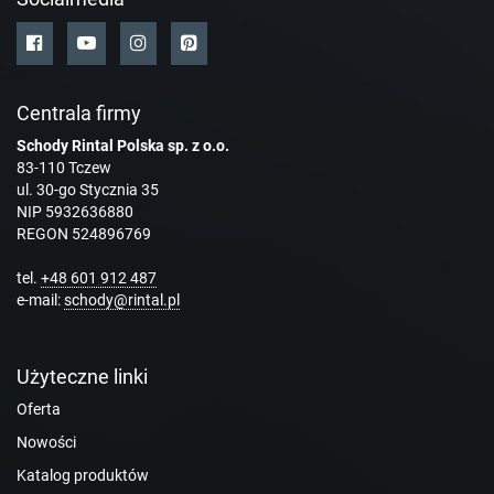
Centrala firmy
Schody Rintal Polska sp. z o.o.
83-110 Tczew
ul. 30-go Stycznia 35
NIP 5932636880
REGON 524896769
tel.
+48 601 912 487
e-mail:
schody@rintal.pl
Użyteczne linki
Oferta
Nowości
Katalog produktów