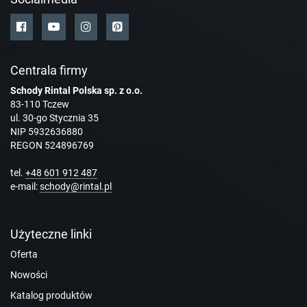
Centrala firmy
Schody Rintal Polska sp. z o.o.
83-110 Tczew
ul. 30-go Stycznia 35
NIP 5932636880
REGON 524896769
tel.
+48 601 912 487
e-mail:
schody@rintal.pl
Użyteczne linki
Oferta
Nowości
Katalog produktów