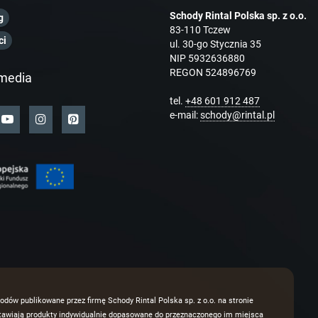
Schody Rintal Polska sp. z o.o.
g
83-110 Tczew
ci
ul. 30-go Stycznia 35
NIP 5932636880
REGON 524896769
media
tel.
+48 601 912 487
e-mail:
schody@rintal.pl
odów publikowane przez firmę Schody Rintal Polska sp. z o.o. na stronie
dstawiają produkty indywidualnie dopasowane do przeznaczonego im miejsca