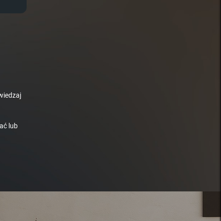
wiedzaj
ać lub