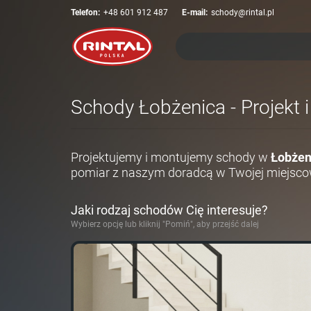
Telefon:
+48 601 912 487
E-mail:
schody@rintal.pl
Schody Łobżenica - Projekt 
Projektujemy i montujemy schody w
Łobżen
pomiar z naszym doradcą w Twojej miejsco
Jaki rodzaj schodów Cię interesuje?
Wybierz opcję lub kliknij "Pomiń", aby przejść dalej