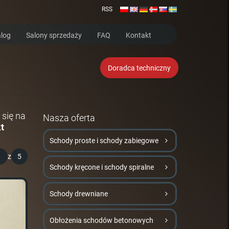
RSS
log
Salony sprzedaży
FAQ
Kontakt
Doradca techniczny
 się na
Nasza oferta
t
Schody proste i schody zabiegowe
1
z
5
Schody kręcone i schody spiralne
Schody drewniane
Obłożenia schodów betonowych