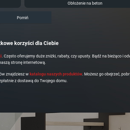
Obłożenie na beton
Pomiń
kowe korzyści dla Ciebie
i
. Często oferujemy duże zniżki, rabaty, czy upusty. Bądź na bieżąco i od
naszą stronę internetową.
dów znajdziesz w
katalogu naszych produktów
. Możesz go obejrzeć, pobr
płatnie z dostawą do Twojego domu.