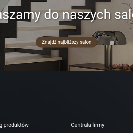
aszamy do naszych sa
Znajdź najbliższy salon
g produktów
Centrala firmy