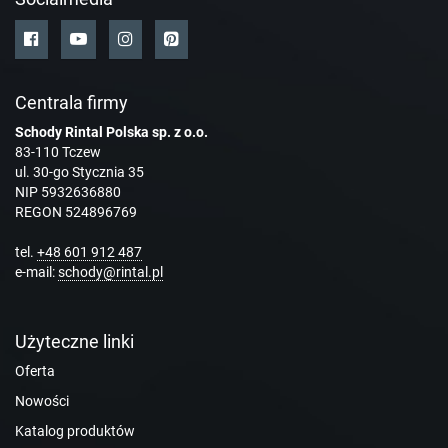
Centrala firmy
Schody Rintal Polska sp. z o.o.
83-110 Tczew
ul. 30-go Stycznia 35
NIP 5932636880
REGON 524896769
tel.
+48 601 912 487
e-mail:
schody@rintal.pl
Użyteczne linki
Oferta
Nowości
Katalog produktów