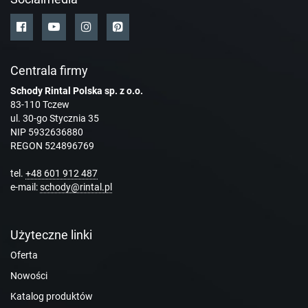
Centrala firmy
Schody Rintal Polska sp. z o.o.
83-110 Tczew
ul. 30-go Stycznia 35
NIP 5932636880
REGON 524896769
tel.
+48 601 912 487
e-mail:
schody@rintal.pl
Użyteczne linki
Oferta
Nowości
Katalog produktów