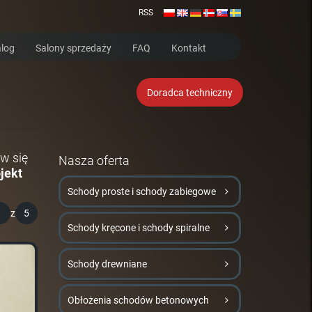
RSS
log
Salony sprzedaży
FAQ
Kontakt
Doradca techniczny
w się
Nasza oferta
jekt
Schody proste i schody zabiegowe
1
z
5
Schody kręcone i schody spiralne
Schody drewniane
Obłożenia schodów betonowych