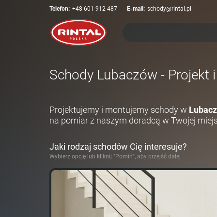
Telefon:
+48 601 912 487
E-mail:
schody@rintal.pl
Schody Lubaczów - Projekt 
Projektujemy i montujemy schody w
Lubacz
na pomiar z naszym doradcą w Twojej miej
Jaki rodzaj schodów Cię interesuje?
Wybierz opcję lub kliknij "Pomiń", aby przejść dalej