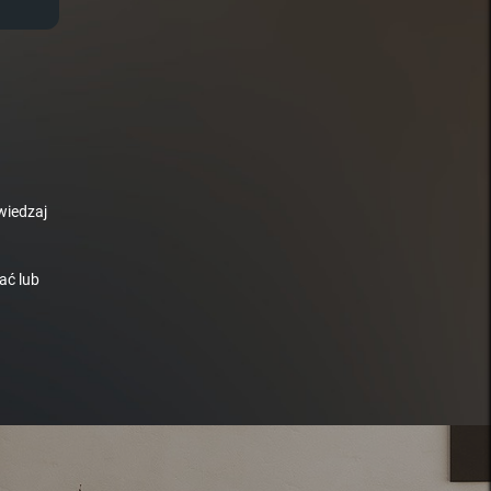
wiedzaj
ać lub