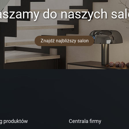
aszamy do naszych sa
Znajdź najbliższy salon
g produktów
Centrala firmy