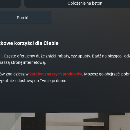
Obłożenie na beton
Pomiń
kowe korzyści dla Ciebie
i
. Często oferujemy duże zniżki, rabaty, czy upusty. Bądź na bieżąco i od
naszą stronę internetową.
dów znajdziesz w
katalogu naszych produktów
. Możesz go obejrzeć, pobr
płatnie z dostawą do Twojego domu.