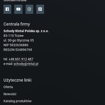
Centrala firmy
Schody Rintal Polska sp. z o.o.
83-110 Tczew
ul. 30-go Stycznia 35
NIP 5932636880
REGON 524896769
tel.
+48 601 912 487
e-mail:
schody@rintal.pl
Użyteczne linki
Oferta
Nowości
Katalog produktów