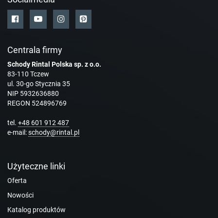
Centrala firmy
Schody Rintal Polska sp. z o.o.
83-110 Tczew
ul. 30-go Stycznia 35
NIP 5932636880
REGON 524896769
tel.
+48 601 912 487
e-mail:
schody@rintal.pl
Użyteczne linki
Oferta
Nowości
Katalog produktów