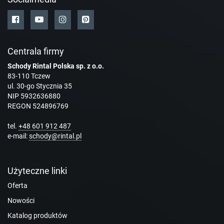
Centrala firmy
Schody Rintal Polska sp. z o.o.
83-110 Tczew
ul. 30-go Stycznia 35
NIP 5932636880
REGON 524896769
tel.
+48 601 912 487
e-mail:
schody@rintal.pl
Użyteczne linki
Oferta
Nowości
Katalog produktów