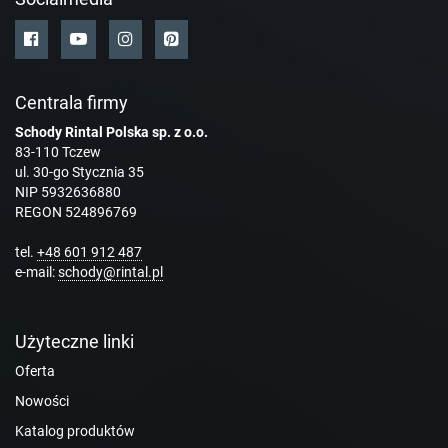
Centrala firmy
Schody Rintal Polska sp. z o.o.
83-110 Tczew
ul. 30-go Stycznia 35
NIP 5932636880
REGON 524896769
tel.
+48 601 912 487
e-mail:
schody@rintal.pl
Użyteczne linki
Oferta
Nowości
Katalog produktów