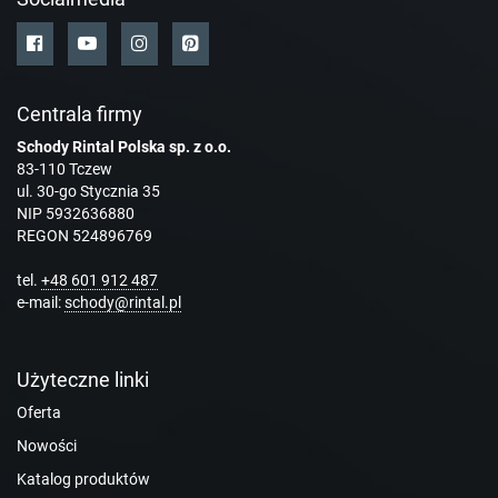
Centrala firmy
Schody Rintal Polska sp. z o.o.
83-110 Tczew
ul. 30-go Stycznia 35
NIP 5932636880
REGON 524896769
tel.
+48 601 912 487
e-mail:
schody@rintal.pl
Użyteczne linki
Oferta
Nowości
Katalog produktów