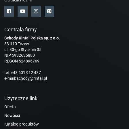
Centrala firmy
Schody Rintal Polska sp. z o.o.
83-110 Tczew
ul. 30-go Stycznia 35
NIP 5932636880
REGON 524896769
tel.
+48 601 912 487
e-mail:
schody@rintal.pl
Użyteczne linki
Oferta
Nowości
Katalog produktów