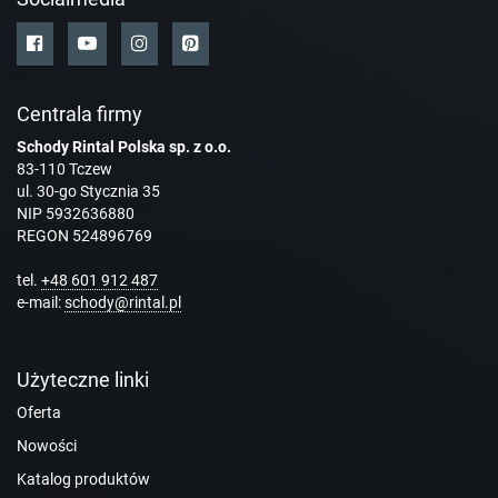
Centrala firmy
Schody Rintal Polska sp. z o.o.
83-110 Tczew
ul. 30-go Stycznia 35
NIP 5932636880
REGON 524896769
tel.
+48 601 912 487
e-mail:
schody@rintal.pl
Użyteczne linki
Oferta
Nowości
Katalog produktów