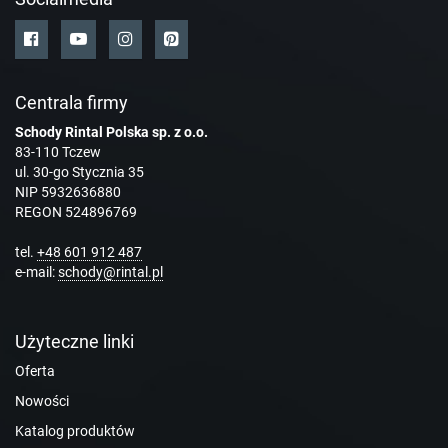
Centrala firmy
Schody Rintal Polska sp. z o.o.
83-110 Tczew
ul. 30-go Stycznia 35
NIP 5932636880
REGON 524896769
tel.
+48 601 912 487
e-mail:
schody@rintal.pl
Użyteczne linki
Oferta
Nowości
Katalog produktów