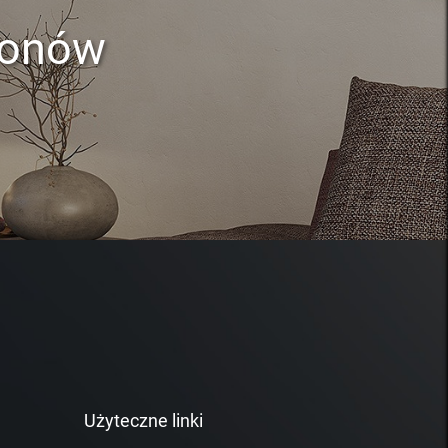
lonów
Użyteczne linki