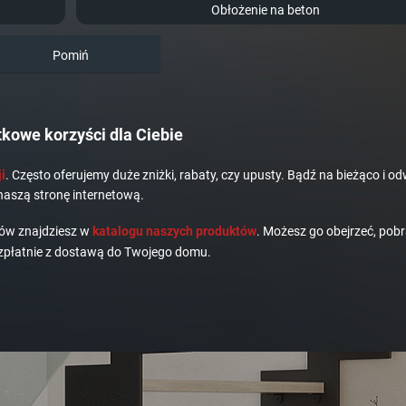
Obłożenie na beton
Pomiń
kowe korzyści dla Ciebie
i
. Często oferujemy duże zniżki, rabaty, czy upusty. Bądź na bieżąco i od
naszą stronę internetową.
dów znajdziesz w
katalogu naszych produktów
. Możesz go obejrzeć, pobr
płatnie z dostawą do Twojego domu.