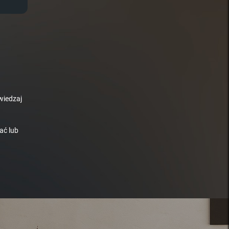
wiedzaj
ać lub