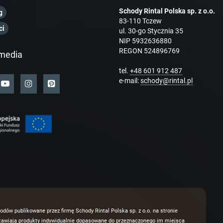
Schody Rintal Polska sp. z o.o.
g
83-110 Tczew
ci
ul. 30-go Stycznia 35
NIP 5932636880
REGON 524896769
media
tel.
+48 601 912 487
e-mail:
schody@rintal.pl
odów publikowane przez firmę Schody Rintal Polska sp. z o.o. na stronie
dstawiają produkty indywidualnie dopasowane do przeznaczonego im miejsca