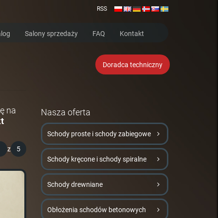
RSS
log
Salony sprzedaży
FAQ
Kontakt
Doradca techniczny
ę na
Nasza oferta
t
Schody proste i schody zabiegowe
1
z
5
Schody kręcone i schody spiralne
Schody drewniane
Obłożenia schodów betonowych