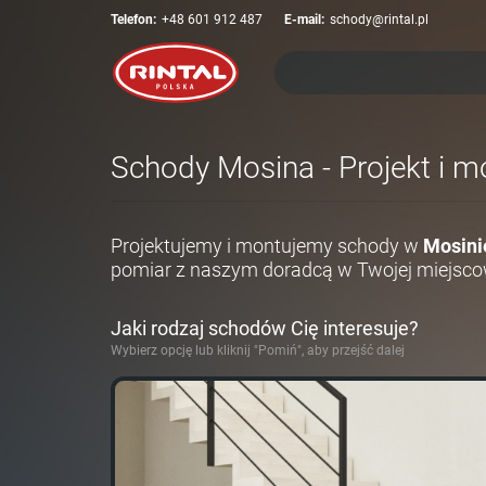
Telefon:
+48 601 912 487
E-mail:
schody@rintal.pl
Schody Mosina - Projekt i m
Projektujemy i montujemy schody w
Mosini
pomiar z naszym doradcą w Twojej miejsco
Jaki rodzaj schodów Cię interesuje?
Wybierz opcję lub kliknij "Pomiń", aby przejść dalej