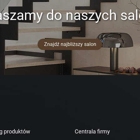
aszamy do naszych sa
Znajdź najbliższy salon
g produktów
Centrala firmy