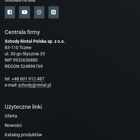
Centrala firmy
Schody Rintal Polska sp. z o.o.
83-110 Tczew
ul. 30-go Stycznia 35
NIP 5932636880
REGON 524896769
tel.
+48 601 912 487
e-mail:
schody@rintal.pl
Użyteczne linki
Oferta
Nowości
Katalog produktów