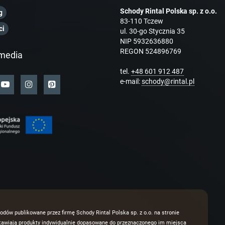
Schody Rintal Polska sp. z o.o.
g
83-110 Tczew
ci
ul. 30-go Stycznia 35
NIP 5932636880
REGON 524896769
media
tel.
+48 601 912 487
e-mail:
schody@rintal.pl
odów publikowane przez firmę Schody Rintal Polska sp. z o.o. na stronie
dstawiają produkty indywidualnie dopasowane do przeznaczonego im miejsca