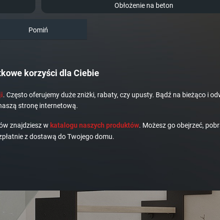
Obłożenie na beton
Pomiń
kowe korzyści dla Ciebie
i
. Często oferujemy duże zniżki, rabaty, czy upusty. Bądź na bieżąco i od
naszą stronę internetową.
dów znajdziesz w
katalogu naszych produktów
. Możesz go obejrzeć, pobr
płatnie z dostawą do Twojego domu.