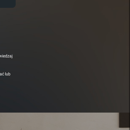
wiedzaj
ać lub