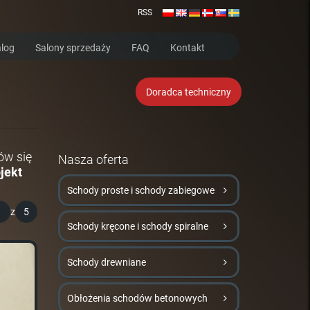
RSS
log
Salony sprzedaży
FAQ
Kontakt
Doradca techniczny
ów się
Nasza oferta
jekt
Schody proste i schody zabiegowe
1
z
5
Schody kręcone i schody spiralne
Schody drewniane
Obłożenia schodów betonowych