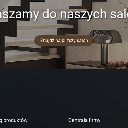
aszamy do naszych sa
Znajdź najbliższy salon
g produktów
Centrala firmy