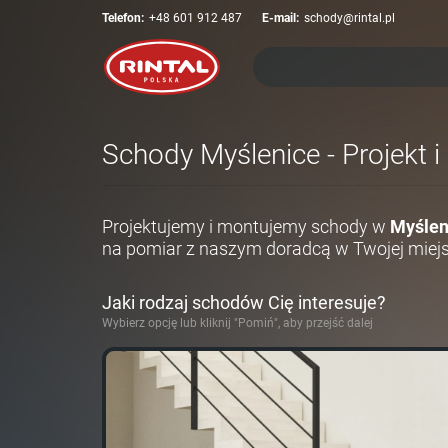
Telefon:
+48 601 912 487
E-mail:
schody@rintal.pl
Schody Myślenice - Projekt 
Projektujemy i montujemy schody w
Myślen
na pomiar z naszym doradcą w Twojej miej
Jaki rodzaj schodów Cię interesuje?
Wybierz opcję lub kliknij "Pomiń", aby przejść dalej