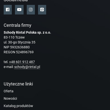
Centrala firmy
Schody Rintal Polska sp. z o.o.
83-110 Tczew
ul. 30-go Stycznia 35
NIP 5932636880
REGON 524896769
tel.
+48 601 912 487
e-mail:
schody@rintal.pl
Użyteczne linki
Oferta
Nowości
Katalog produktów