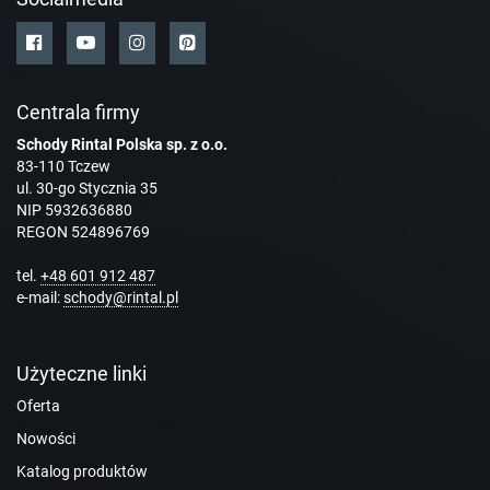
Centrala firmy
Schody Rintal Polska sp. z o.o.
83-110 Tczew
ul. 30-go Stycznia 35
NIP 5932636880
REGON 524896769
tel.
+48 601 912 487
e-mail:
schody@rintal.pl
Użyteczne linki
Oferta
Nowości
Katalog produktów