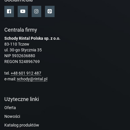
Centrala firmy
Schody Rintal Polska sp. z o.o.
83-110 Tczew
ul. 30-go Stycznia 35
NIP 5932636880
REGON 524896769
tel.
+48 601 912 487
e-mail:
schody@rintal.pl
Użyteczne linki
Oferta
Nowości
Katalog produktów