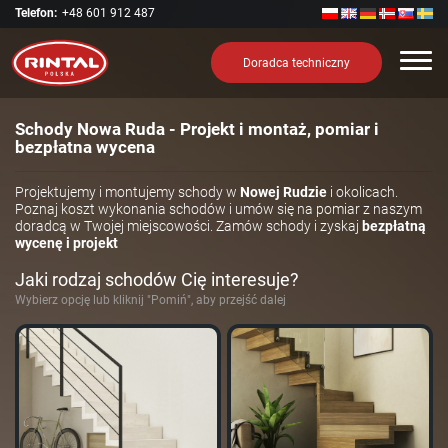
Telefon:
+48 601 912 487
Nawi
Doradca techniczny
Schody Nowa Ruda - Projekt i montaż, pomiar i
bezpłatna wycena
Projektujemy i montujemy schody w
Nowej Rudzie
i okolicach.
Poznaj koszt wykonania schodów i umów się na pomiar z naszym
doradcą w Twojej miejscowości. Zamów schody i zyskaj
bezpłatną
wycenę i projekt
Jaki rodzaj schodów Cię interesuje?
Wybierz opcję lub kliknij "Pomiń", aby przejść dalej