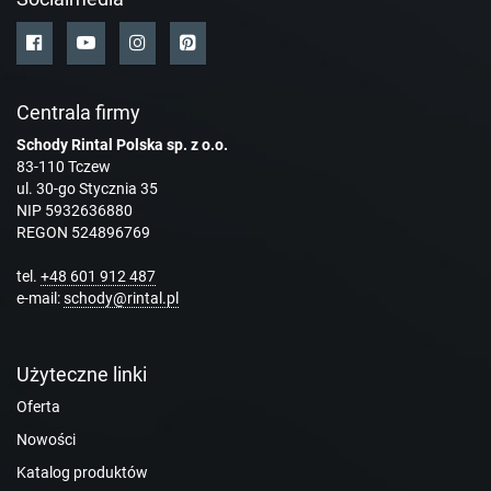
Centrala firmy
Schody Rintal Polska sp. z o.o.
83-110 Tczew
ul. 30-go Stycznia 35
NIP 5932636880
REGON 524896769
tel.
+48 601 912 487
e-mail:
schody@rintal.pl
Użyteczne linki
Oferta
Nowości
Katalog produktów