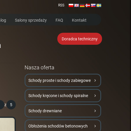
RSS
log
Salony sprzedaży
FAQ
Kontakt
Doradca techniczny
a
Nasza oferta
Schody proste i schody zabiegowe
Schody kręcone i schody spiralne
1
z
5
Schody drewniane
Obłożenia schodów betonowych