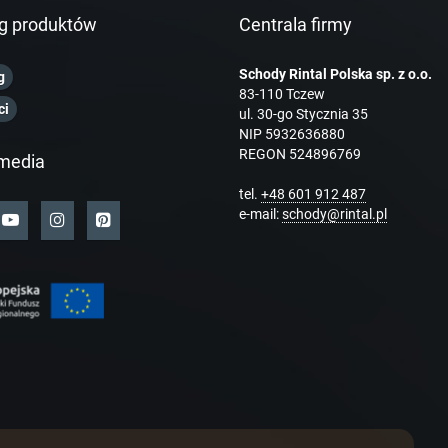
g produktów
Centrala firmy
Schody Rintal Polska sp. z o.o.
g
83-110 Tczew
ci
ul. 30-go Stycznia 35
NIP 5932636880
REGON 524896769
media
tel.
+48 601 912 487
e-mail:
schody@rintal.pl