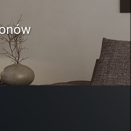
lonów