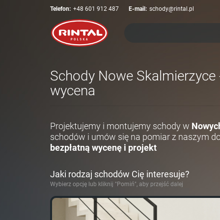
Telefon:
+48 601 912 487
E-mail:
schody@rintal.pl
Schody Nowe Skalmierzyce - 
wycena
Projektujemy i montujemy schody w
Nowych
schodów i umów się na pomiar z naszym do
bezpłatną wycenę i projekt
Jaki rodzaj schodów Cię interesuje?
Wybierz opcję lub kliknij "Pomiń", aby przejść dalej