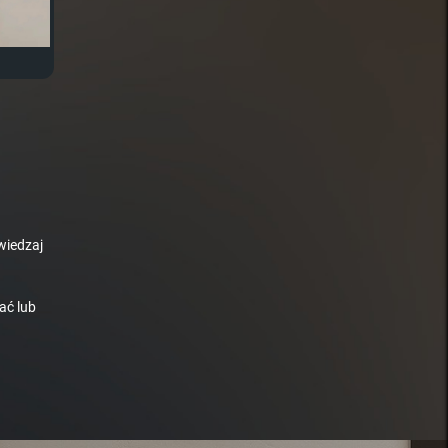
wiedzaj
ać lub