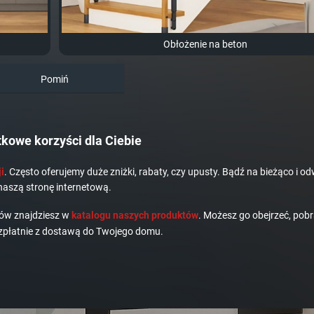
Obłożenie na beton
Pomiń
kowe korzyści dla Ciebie
i
. Często oferujemy duże zniżki, rabaty, czy upusty. Bądź na bieżąco i od
naszą stronę internetową.
dów znajdziesz w
katalogu naszych produktów
. Możesz go obejrzeć, pobr
płatnie z dostawą do Twojego domu.