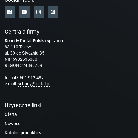
Centrala firmy
Schody Rintal Polska sp. z o.o.
83-110 Tczew
ul. 30-go Stycznia 35
NIP 5932636880
REGON 524896769
tel.
+48 601 912 487
e-mail:
schody@rintal.pl
Użyteczne linki
Oferta
Nowości
Katalog produktów